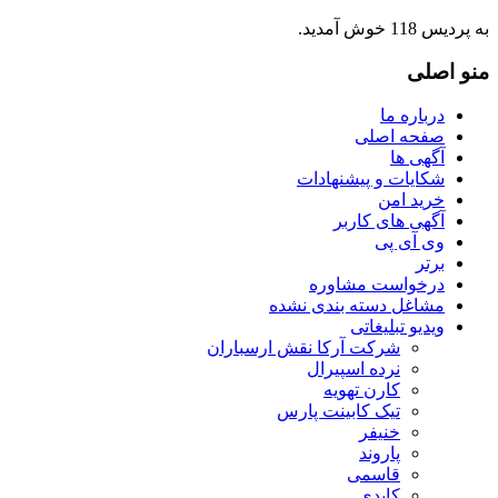
به پردیس 118 خوش آمدید.
منو
اصلی
درباره ما
صفحه اصلی
آگهی ها
شکایات و پیشنهادات
خرید امن
آگهی های کاربر
وی آی پی
برتر
درخواست مشاوره
مشاغل دسته بندی نشده
ویدیو تبلیغاتی
شرکت آرکا نقش ارسباران
نرده اسپیرال
کارن تهویه
تیک کابینت پارس
خنیفر
پاروند
قاسمی
کایدی