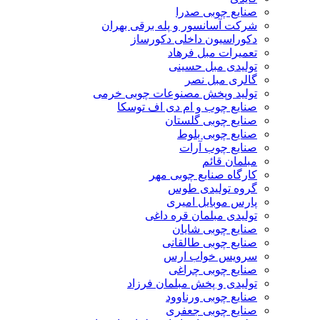
صنایع چوبی صدرا
شرکت آسانسور و پله برقی بهران
دکوراسیون داخلی دکورساز
تعمیرات مبل فرهاد
تولیدی مبل حسینی
گالری مبل نصر
تولید وپخش مصنوعات چوبی خرمی
صنایع چوب و ام دی اف توسکا
صنایع چوبی گلستان
صنایع چوبی بلوط
صنایع چوب آرات
مبلمان قائم
کارگاه صنایع چوبی مهر
گروه تولیدی طوس
پارس موبایل امیری
تولیدی مبلمان قره داغی
صنایع چوبی شایان
صنایع چوبی طالقانی
سرویس خواب ارس
صنایع چوبی چراغی
تولیدی و پخش مبلمان فرزاد
صنایع چوبی ورناوود
صنایع چوبی جعفری