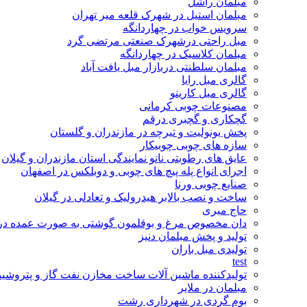
مبلمان راشل
مبلمان استیل در شهرک قلعه میر تهران
سرویس خواب در چهاردانگه
مبل راحتی درشهرک صنعتی مرتضی گرد
مبلمان کلاسیک در چهاردانگه
مبلمان سلطنتی دربازار مبل یافت آباد
گالری مبل رایا
گالری مبل کارینو
مصنوعات چوبی کرمانی
گچکاری و گچبری درقم
پخش یونولیت و تیرچه در مازندران و گلستان
سازه های چوبی چوبیکار
عایق های رطوبتی نانو نمایندگی استان مازندران و گیلان
اجرای انواع پله پیچ های چوبی و دوبلکس در اصفهان
صنایع چوبی ورنا
ساخت و نصب بالابر هیدرولیک و تعادلی در گیلان
حاج میری
دان مخصوص مرغ و بوقلمون گوشتی به صورت عمده در 
تولید و پخش مبلمان دنیز
تولیدی مبل باران
test
تولیدکننده ماشین آلات ساخت مخازن نفت گاز و پتروشیم
مبلمان در ملایر
بوم گردی در شهرداری رشت