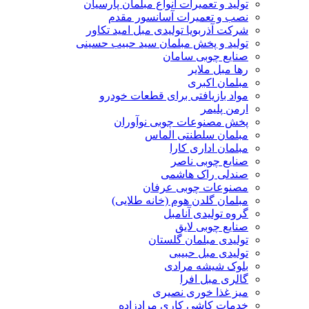
تولید و تعمیرات انواع مبلمان پارسیان
نصب و تعمیرات آسانسور مقدم
شرکت آذربویا تولیدی مبل امید تکاور
تولید و پخش مبلمان سید حبیب حسینی
صنایع چوبی سامان
رها مبل ملایر
مبلمان اکبری
مواد بازیافتی برای قطعات خودرو
ارمن پلیمر
پخش مصنوعات چوبی نوآوران
مبلمان سلطنتی الماس
مبلمان اداری کارا
صنایع چوبی ناصر
صندلی راک هاشمی
مصنوعات چوبی عرفان
مبلمان گلدن هوم (خانه طلایی)
گروه تولیدی آنامبل
صنایع چوبی لایق
تولیدی مبلمان گلستان
تولیدی مبل حبیبی
بلوک شیشه مرادی
گالری مبل افرا
میز غذا خوری نصیری
خدمات کاشی کاری مرادزاده