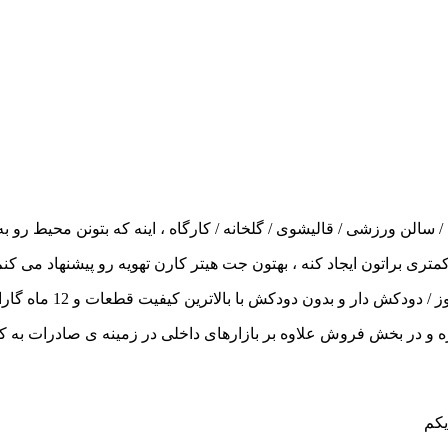
لن ورزشی / قالیشوی / گلخانه / کارگاه ، اینه که بتونن محیط رو ب
تری براتون ایجاد کنه ، بهتون جت هیتر کارن تهویه رو پیشنهاد می کنم
لاترین کیفیت قطعات و 12 ماه گارانتی و 10 سال خدمات پس از فروش همیشه در کنار شماست .
ت ما استاندارد ملی ایران / ایزو 9001 و 2015 رو هم داره و در بخش فروش علاوه بر بازارهای د