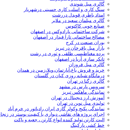
گالری مبل شوندی
سنگ کاری و اسلب کاری حسینی درشهریار
امداد باطری قویدل دررشت
گالری مبلمان سعید در ملایر
صنایع چوبی کاکتوس
شرکت ساختمانی پارادوکس در اصفهان
مصالح ساختمانی تارا فیدار در اصفهان
بوران صنعت در کرج
بازار مبل باقرخان در تبریز
پرده مغناطیسی طلقی و توری در رشت
تانکر سازی آریا در اصفهان
گالری مبل فروزان
خرید و فروش باغ،آپارتمان،ویلا،زمین در همدان
درمانگاه شبانه روزی کیان در گلستان
گالری زگنا در تهران
سرویس پارس در مشهد
نمایندگی ماهکس تبریز
آموزش ارز دیجیتال در تهران
تولیدی مبل نوین در تهران
نمایندگی پکیج وکولر گازی ایران رادیاتور در خرم آباد
اجرای پروژه های نقاشی دیواری با کیفیت پوستر در زنجا
الیت کارتن تولید کننده انواع کارتن ، جعبه و پاکت
خط کشی پارکینگ