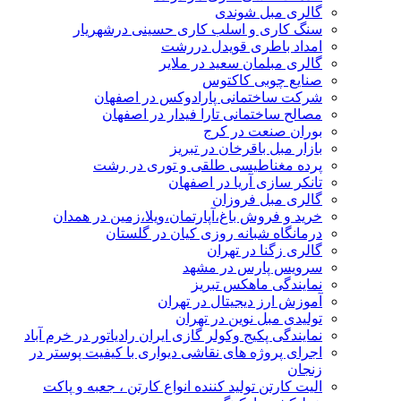
گالری مبل شوندی
سنگ کاری و اسلب کاری حسینی درشهریار
امداد باطری قویدل دررشت
گالری مبلمان سعید در ملایر
صنایع چوبی کاکتوس
شرکت ساختمانی پارادوکس در اصفهان
مصالح ساختمانی تارا فیدار در اصفهان
بوران صنعت در کرج
بازار مبل باقرخان در تبریز
پرده مغناطیسی طلقی و توری در رشت
تانکر سازی آریا در اصفهان
گالری مبل فروزان
خرید و فروش باغ،آپارتمان،ویلا،زمین در همدان
درمانگاه شبانه روزی کیان در گلستان
گالری زگنا در تهران
سرویس پارس در مشهد
نمایندگی ماهکس تبریز
آموزش ارز دیجیتال در تهران
تولیدی مبل نوین در تهران
نمایندگی پکیج وکولر گازی ایران رادیاتور در خرم آباد
اجرای پروژه های نقاشی دیواری با کیفیت پوستر در
زنجان
الیت کارتن تولید کننده انواع کارتن ، جعبه و پاکت