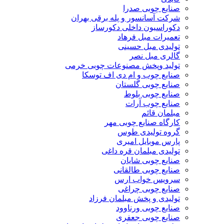
صنایع چوبی صدرا
شرکت آسانسور و پله برقی بهران
دکوراسیون داخلی دکورساز
تعمیرات مبل فرهاد
تولیدی مبل حسینی
گالری مبل نصر
تولید وپخش مصنوعات چوبی خرمی
صنایع چوب و ام دی اف توسکا
صنایع چوبی گلستان
صنایع چوبی بلوط
صنایع چوب آرات
مبلمان قائم
کارگاه صنایع چوبی مهر
گروه تولیدی طوس
پارس موبایل امیری
تولیدی مبلمان قره داغی
صنایع چوبی شایان
صنایع چوبی طالقانی
سرویس خواب ارس
صنایع چوبی چراغی
تولیدی و پخش مبلمان فرزاد
صنایع چوبی ورناوود
صنایع چوبی جعفری