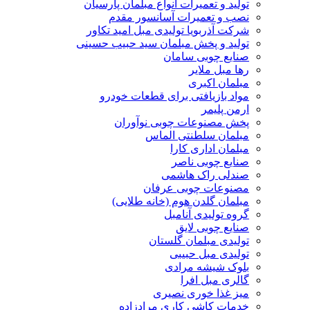
تولید و تعمیرات انواع مبلمان پارسیان
نصب و تعمیرات آسانسور مقدم
شرکت آذربویا تولیدی مبل امید تکاور
تولید و پخش مبلمان سید حبیب حسینی
صنایع چوبی سامان
رها مبل ملایر
مبلمان اکبری
مواد بازیافتی برای قطعات خودرو
ارمن پلیمر
پخش مصنوعات چوبی نوآوران
مبلمان سلطنتی الماس
مبلمان اداری کارا
صنایع چوبی ناصر
صندلی راک هاشمی
مصنوعات چوبی عرفان
مبلمان گلدن هوم (خانه طلایی)
گروه تولیدی آنامبل
صنایع چوبی لایق
تولیدی مبلمان گلستان
تولیدی مبل حبیبی
بلوک شیشه مرادی
گالری مبل افرا
میز غذا خوری نصیری
خدمات کاشی کاری مرادزاده