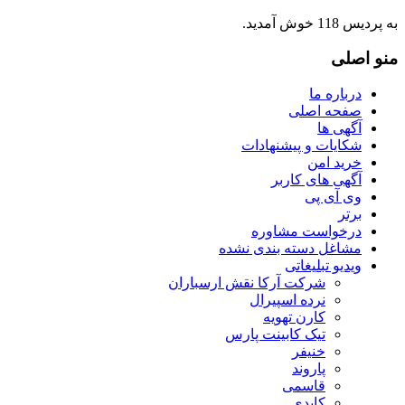
به پردیس 118 خوش آمدید.
منو
اصلی
درباره ما
صفحه اصلی
آگهی ها
شکایات و پیشنهادات
خرید امن
آگهی های کاربر
وی آی پی
برتر
درخواست مشاوره
مشاغل دسته بندی نشده
ویدیو تبلیغاتی
شرکت آرکا نقش ارسباران
نرده اسپیرال
کارن تهویه
تیک کابینت پارس
خنیفر
پاروند
قاسمی
کایدی