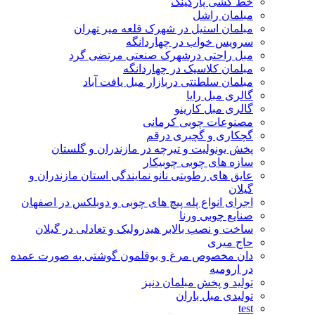
خط کشی پارکینگ
مبلمان راشل
مبلمان استیل در شهرک قلعه میر تهران
سرویس خواب در چهاردانگه
مبل راحتی درشهرک صنعتی مرتضی گرد
مبلمان کلاسیک در چهاردانگه
مبلمان سلطنتی دربازار مبل یافت آباد
گالری مبل رایا
گالری مبل کارینو
مصنوعات چوبی کرمانی
گچکاری و گچبری درقم
پخش یونولیت و تیرچه در مازندران و گلستان
سازه های چوبی چوبیکار
عایق های رطوبتی نانو نمایندگی استان مازندران و
گیلان
اجرای انواع پله پیچ های چوبی و دوبلکس در اصفهان
صنایع چوبی ورنا
ساخت و نصب بالابر هیدرولیک و تعادلی در گیلان
حاج میری
دان مخصوص مرغ و بوقلمون گوشتی به صورت عمده
در ارومیه
تولید و پخش مبلمان دنیز
تولیدی مبل باران
test